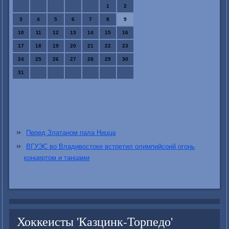
1
2
3
4
5
6
7
8
9
10
11
12
13
14
15
16
17
18
19
20
21
22
23
24
25
26
27
28
29
30
31
Перед Златаном пала Ницца
ВГУЭС во Владивостоке встретил олимпийсоий огонь
концертом и танцами
Хоккеисты 'Казцинк-Торпедо'