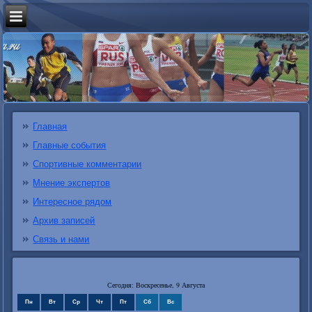
Главная
Главные события
Спортивные комментарии
Мнение экспертов
Интересное рядом
Архив записей
Связь и нами
Сегодня: Воскресенье, 9 Августа
Пн
Вт
Ср
Чт
Пт
Сб
Вс