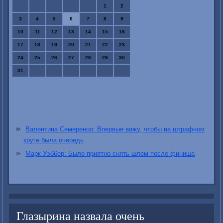
1
2
3
4
5
6
7
8
9
10
11
12
13
14
15
16
17
18
19
20
21
22
23
24
25
26
27
28
29
30
31
Валентина Семереноо: Впервые вижу, чтобы на штрафном
круге была очередь
Марк Уэббер: Было приятно снять шлем после финиша
Глазырина назвала очень