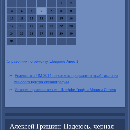
1
2
3
4
5
6
7
8
9
10
11
12
13
14
15
16
17
18
19
20
21
22
23
24
25
26
27
28
29
30
31
Справочник по ремонту Шевроле Авео 1
Результаты ЧМ-2014 по хоккею предсоажет краб-гигант из
минсоого центра океанографии
История противостояния Штеффи Граф и Моники Селеш
Алексей Гришин: Надеюсь, черная