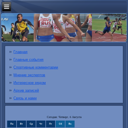
Главная
Главные события
Спортивные комментарии
Мнение экспертов
Интересное рядом
Архив записей
Связь и нами
Сегодня: Четверг, 6 Августа
Пн
Вт
Ср
Чт
Пт
Сб
Вс