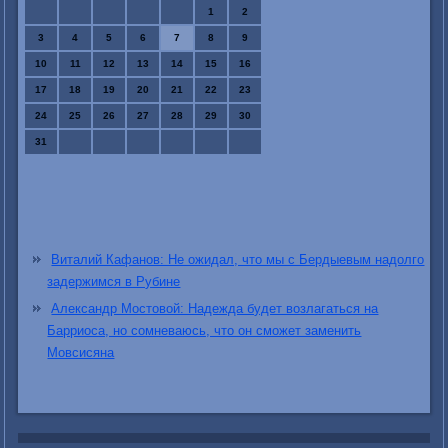
1
2
3
4
5
6
7
8
9
10
11
12
13
14
15
16
17
18
19
20
21
22
23
24
25
26
27
28
29
30
31
Виталий Кафанов: Не ожидал, что мы с Бердыевым надолго
задержимся в Рубине
Александр Мостовой: Надежда будет возлагаться на
Барриоса, но сомневаюсь, что он сможет заменить
Мовсисяна