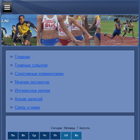
Главная
Главные события
Спортивные комментарии
Мнение экспертов
Интересное рядом
Архив записей
Связь и нами
Сегодня: Пятница, 7 Августа
Пн
Вт
Ср
Чт
Пт
Сб
Вс