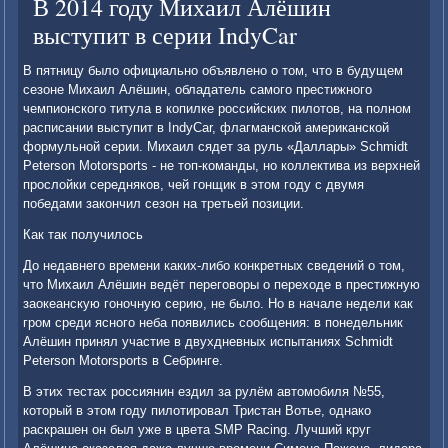
В 2014 году Михаил Алёшин
выступит в серии IndyCar
В пятницу было официально объявлено о том, что в будущем
сезоне Михаил Алёшин, обладатель самого престижного
чемпионского титула в копилке российских пилотов, на полном
расписании выступит в IndyCar, флагманской американской
формульной серии. Михаил сядет за руль «Даллары» Schmidt
Peterson Motorsports - не топ-команды, но коллектива из верхней
прослойки середняков, чей гонщик в этом году с двумя
победами закончил сезон на третьей позиции.
Как так получилось
До недавнего времени каких-либо конкретных сведений о том,
что Михаил Алёшин ведёт переговоры о переходе в престижную
заокеанскую гоночную серию, не было. Но в начале недели как
гром среди ясного неба появились сообщения: в понедельник
Алёшин принял участие в двухдневных испытаниях Schmidt
Peterson Motorsports в Себринге.
В этих тестах россиянин ездил за рулём автомобиля №55,
который в этом году пилотировал Тристан Вотье, однако
раскрашен он был уже в цвета SMP Racing. Лучший круг