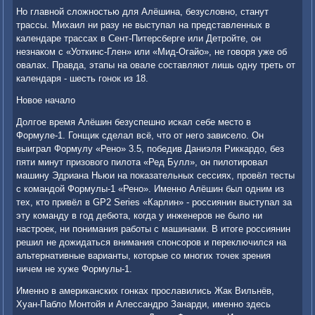
Но главной сложностью для Алёшина, безусловно, станут
трассы. Михаил ни разу не выступал на представленных в
календаре трассах в Сент-Питерсберге или Детройте, он
незнаком с «Уоткинс-Глен» или «Мид-Огайо», не говоря уже об
овалах. Правда, этапы на овале составляют лишь одну треть от
календаря - шесть гонок из 18.
Новое начало
Долгое время Алёшин безуспешно искал себе место в
Формуле-1. Гонщик сделал всё, что от него зависело. Он
выиграл Формулу «Рено» 3.5, победив Даниэля Риккардо, без
пяти минут призового пилота «Ред Булл», он пилотировал
машину Эдриана Ньюи на показательных сессиях, провёл тесты
с командой Формулы-1 «Рено». Именно Алёшин был одним из
тех, кто привёл в GP2 Series «Карлин» - россиянин выступал за
эту команду в год дебюта, когда у инженеров не было ни
настроек, ни понимания работы с машинами. В итоге россиянин
решил не дожидаться внимания спонсоров и переключился на
альтернативные варианты, которые со многих точек зрения
ничем не хуже Формулы-1.
Именно в американских гонках прославились Жак Вильнёв,
Хуан-Пабло Монтойя и Алессандро Занарди, именно здесь