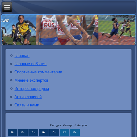
Главная
Главные события
Спортивные комментарии
Мнение экспертов
Интересное рядом
Архив записей
Связь и нами
Сегодня: Четверг, 6 Августа
Пн
Вт
Ср
Чт
Пт
Сб
Вс