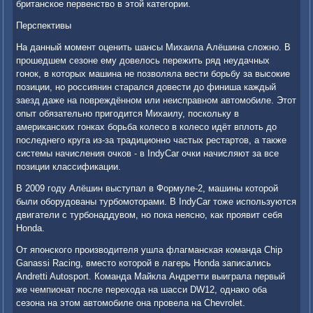
британское первенство в этой категории.
Перспективы
На данный момент оценить шансы Михаила Алёшина сложно. В
прошедшем сезоне ему довелось пережить ряд неудачных
гонок, в которых машина не позволяла вести борьбу за высокие
позиции, но россиянин старался довести до финиша каждый
заезд даже на повреждённом или неисправном автомобиле. Этот
опыт обязательно пригодится Михаилу, поскольку в
американских гонках борьба колесо в колесо идёт вплоть до
последнего круга из-за традиционно частых рестартов, а также
системы начисления очков - в IndyCar очки начисляют за все
позиции классификации.
В 2009 году Алёшин выступал в Формуле-2, машины которой
были оборудованы турбомоторами. В IndyCar тоже используются
двигатели с турбонаддувом, но пока неясно, как проявит себя
Honda.
От японского производителя ушла флагманская команда Chip
Ganassi Racing, вместо которой в лагерь Honda записались
Andretti Autosport. Команда Майкла Андретти выиграла первый
же чемпионат после перехода на шасси DW12, однако оба
сезона на этом автомобиле она провела на Chevrolet.