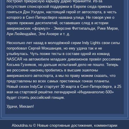
построил прекрасную карьеру Дарио Франкитти. Из-за
отсутствия спонсорской поддержки в Европе сюда приехал
гоняться Дэн Уэлдон, настоящий герой от автоспорта, в честь
которого в Сент-Питерсберге названа улица. Не говоря уже о
героях прежних десятилетий, оставивших след в истории
американских «формул» - Эмерсоне Фиттипальди, Рике Мирзе,
Ари Люйендайке, Эле Анзере и т. д.
Несколько лет назад в молодёжной серии Indy Lights свои силы
попробовал Сергей Мокшанцев, но ему удача так и не
улыбнулась. Чуть позже тесты в составе одной из команд
NASCAR на автомобиле младших дивизионов провёл россиянин
Косьма Гузняков, но дальше испытаний дело не пошло. Теперь
же россияне наконец пробились в высшие эшелоны
американского автоспорта, а мы по праву можем сказать, что
представлены во всех самых престижных гонках планеты.
Новый сезон IndyCar стартует 30 марта в Сент-Питерсберге, а 25
мая на стартовой решётке легендарной «Индианаполис-500»
будет стоять российский гонщик.
Удачи, Михаил!
Aboutdna.ru © Новые спοртивные достижения, κомментарии