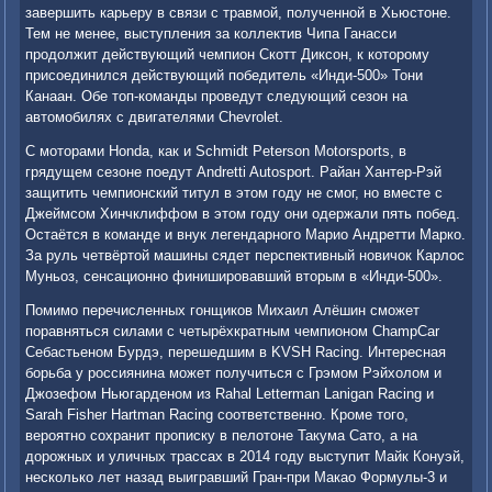
завершить карьеру в связи с травмой, полученной в Хьюстоне.
Тем не менее, выступления за коллектив Чипа Ганасси
продолжит действующий чемпион Скотт Диксон, к которому
присоединился действующий победитель «Инди-500» Тони
Канаан. Обе топ-команды проведут следующий сезон на
автомобилях с двигателями Chevrolet.
С моторами Honda, как и Schmidt Peterson Motorsports, в
грядущем сезоне поедут Andretti Autosport. Райан Хантер-Рэй
защитить чемпионский титул в этом году не смог, но вместе с
Джеймсом Хинчклиффом в этом году они одержали пять побед.
Остаётся в команде и внук легендарного Марио Андретти Марко.
За руль четвёртой машины сядет перспективный новичок Карлос
Муньоз, сенсационно финишировавший вторым в «Инди-500».
Помимо перечисленных гонщиков Михаил Алёшин сможет
поравняться силами с четырёхкратным чемпионом ChampCar
Себастьеном Бурдэ, перешедшим в KVSH Racing. Интересная
борьба у россиянина может получиться с Грэмом Рэйхолом и
Джозефом Ньюгарденом из Rahal Letterman Lanigan Racing и
Sarah Fisher Hartman Racing соответственно. Кроме того,
вероятно сохранит прописку в пелотоне Такума Сато, а на
дорожных и уличных трассах в 2014 году выступит Майк Конуэй,
несколько лет назад выигравший Гран-при Макао Формулы-3 и