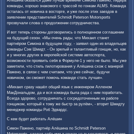
Алёшина оказался даже лучше времени Симона Пажено, лидера
команды, хорошо знакомого с трассой по гонкам ALMS. Команда
осталась от новичка в восторге, и уже после этих заездов в
заявлении представителей Schmidt Peterson Motorsports
прозвучали слова о продолжении сотрудничества.
И вот теперь стороны договорились о полноценном соглашении
на будущий сезон. «Мы очень рады, что Михаил станет
партнёром Симона в будущем году, - заявил один из владельцев
команды Сэм Шмидт. - Он зрелый и талантливый гонщик, но, как
и у многих других в европейской системе автоспорта,
возможности проявить себя в Формуле-1 у него не было. Мы уже
заметили, что стиль пилотирования у Алёшина схож с манерой
Пажено, в связи с чем считаем, что уже сейчас, будучи
новичком, он сможет помочь команде стать лучше».
«Михаил сразу нашёл общий язык с инженером Алленом
МакДональдом, да и вся команда была рада с ним поработать.
Всегда здорово, сотрудничать с сосредоточенным на работе
гонщиком, который к тому же быстр за рулём», - вторит Шмидту
менеджер команды Роб Эдвардс.
С кем будет работать Алёшин
Симон Пажено, партнёр Алёшина по Schmidt Peterson
Motorsports, сделал себе имя в гонках на выносливость и двумя