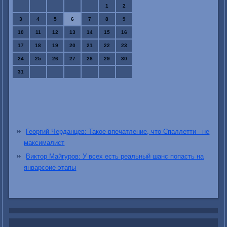
1
2
3
4
5
6
7
8
9
10
11
12
13
14
15
16
17
18
19
20
21
22
23
24
25
26
27
28
29
30
31
Георгий Черданцев: Такое впечатление, что Спаллетти - не
максималист
Виктор Майгуров: У всех есть реальный шанс попасть на
январсоие этапы