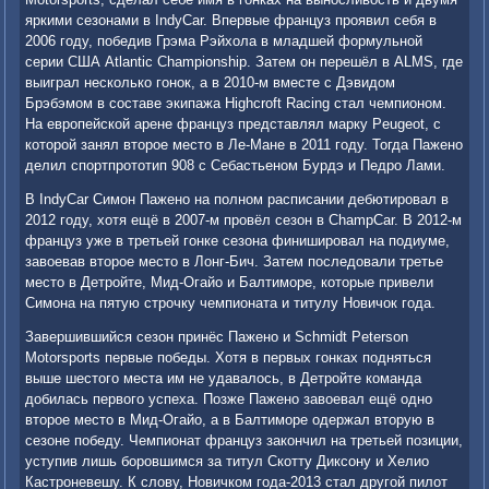
яркими сезонами в IndyCar. Впервые француз проявил себя в
2006 году, победив Грэма Рэйхола в младшей формульной
серии США Atlantic Championship. Затем он перешёл в ALMS, где
выиграл несколько гонок, а в 2010-м вместе с Дэвидом
Брэбэмом в составе экипажа Highcroft Racing стал чемпионом.
На европейской арене француз представлял марку Peugeot, с
которой занял второе место в Ле-Мане в 2011 году. Тогда Пажено
делил спортпрототип 908 с Себастьеном Бурдэ и Педро Лами.
В IndyCar Симон Пажено на полном расписании дебютировал в
2012 году, хотя ещё в 2007-м провёл сезон в ChampCar. В 2012-м
француз уже в третьей гонке сезона финишировал на подиуме,
завоевав второе место в Лонг-Бич. Затем последовали третье
место в Детройте, Мид-Огайо и Балтиморе, которые привели
Симона на пятую строчку чемпионата и титулу Новичок года.
Завершившийся сезон принёс Пажено и Schmidt Peterson
Motorsports первые победы. Хотя в первых гонках подняться
выше шестого места им не удавалось, в Детройте команда
добилась первого успеха. Позже Пажено завоевал ещё одно
второе место в Мид-Огайо, а в Балтиморе одержал вторую в
сезоне победу. Чемпионат француз закончил на третьей позиции,
уступив лишь боровшимся за титул Скотту Диксону и Хелио
Кастроневешу. К слову, Новичком года-2013 стал другой пилот