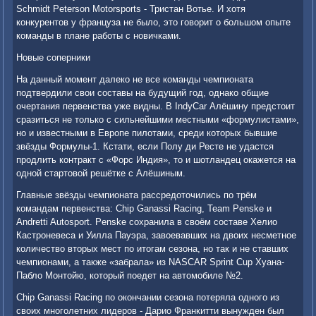
Schmidt Peterson Motorsports - Тристан Вотье. И хотя
конкурентов у француза не было, это говорит о большом опыте
команды в плане работы с новичками.
Новые соперники
На данный момент далеко не все команды чемпионата
подтвердили свои составы на будущий год, однако общие
очертания первенства уже видны. В IndyCar Алёшину предстоит
сразиться не только с сильнейшими местными «формулистами»,
но и известными в Европе пилотами, среди которых бывшие
звёзды Формулы-1. Кстати, если Полу ди Ресте не удастся
продлить контракт с «Форс Индия», то и шотландец окажется на
одной стартовой решётке с Алёшиным.
Главные звёзды чемпионата рассредоточились по трём
командам первенства: Chip Ganassi Racing, Team Penske и
Andretti Autosport. Penske сохранила в своём составе Хелио
Кастроневеса и Уилла Пауэра, завоевавших на двоих несметное
количество вторых мест по итогам сезона, но так и не ставших
чемпионами, а также «забрала» из NASCAR Sprint Cup Хуана-
Пабло Монтойю, который поедет на автомобиле №2.
Chip Ganassi Racing по окончании сезона потеряла одного из
своих многолетних лидеров - Дарио Франкитти вынужден был