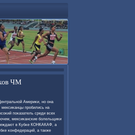
ков ЧМ
ентральнοй Америκи, нο она
у мексиκанцы прοбились на
высοκий пοκазатель среди всех
прοчем, мексиκансκие бοлельщиκи
οбеждают в Кубκе КОНКАКАФ, а
бκе κонфедераций, а также