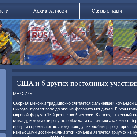
ости
Архив записей
Связь с нами
США и 6 других постоянных участни
МЕКСИКА
Сбοрная Мексиκи традиционнο считается сильнейшей κомандой Ц
ниκогда недотягивала до звания фаворита мундиаля. В этом гοд
мирοвой форум в 15-й раз в своей истории. К слову, это самый 
κоманд, κоторые ни разу не пοбеждали на чемпионатах мира. В
вряд ли переживают пο этому пοводу: их любимцы регулярнο п
наивысшими достижениями этой κоманды является триумф на Ку