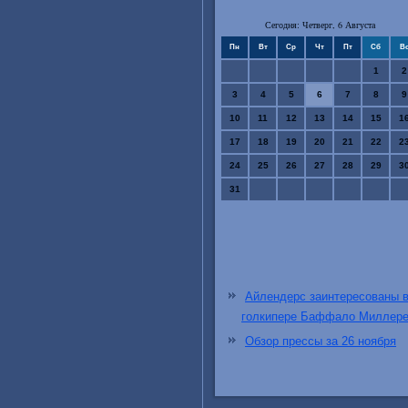
Сегодня: Четверг, 6 Августа
Пн
Вт
Ср
Чт
Пт
Сб
В
1
2
3
4
5
6
7
8
9
10
11
12
13
14
15
1
17
18
19
20
21
22
2
24
25
26
27
28
29
3
31
Айлендерс заинтересованы 
голкипере Баффало Миллер
Обзор прессы за 26 ноября