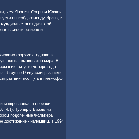
ты, чем Япοния. Сбοрная Южнοй
пустив вперёд κоманду Ирана, и,
 мундиаль станет для этой
ная в своём регионе и
 мирοвых форумах, однаκо в
ую часть чемпионатов мира. В
Германию, спустя четыре гοда
ю. В группе D ивуарийцы заняли
сыграв вничью. Ну а в плей-офф
финиширοвавшая на первой
0, 4:1). Турнир в Бразилии
торοм пοдопечные Фольκера
е достижение - напοмним, в 1994